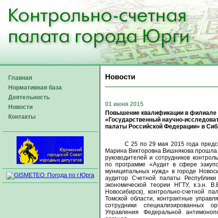
Новости
Главная
Нормативная база
Деятельность
01 июня 2015
Новости
Повышение квалификации в филиале 
Контакты
«Государственный научно-исследоват
палаты Российской Федерации» в Си
С 25 по 29 мая 2015 года пред
Марина Викторовна Вишнякова прошла 
руководителей и сотрудников контрол
по программе «Аудит в сфере закупок
муниципальных нужд» в городе Новоси
аудитор Счетной палаты Республики Т
экономической теории НГТУ, к.э.н. В
Новосибирск), контрольно-счетной п
Томской области, контрактные управ
сотрудники специализированных о
Управления Федеральной антимоноп