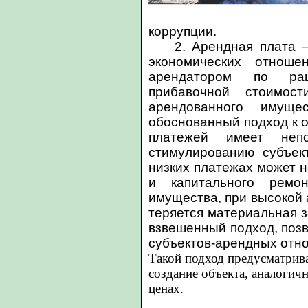
коррупции.
2. Арендная плата 
экономических отнош
арендатором по рац
прибавочной стоимос
арендованного имуще
обоснованный подход к 
платежей имеет непо
стимулированию субъек
низких платежах может н
и капитального ремо
имущества, при высокой 
теряется материальная 
взвешенный подход, поз
субъектов-арендных отн
Такой подход предусматрива
создание объекта, аналоги
ценах.