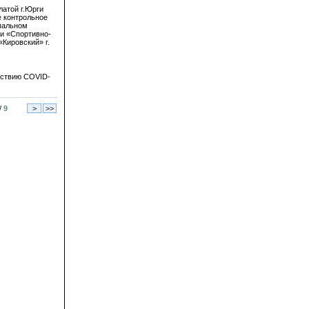
латой г.Юрги
 контрольное
пальном
и «Спортивно-
«Кировский» г.
йствию COVID-
/
9
>
>>