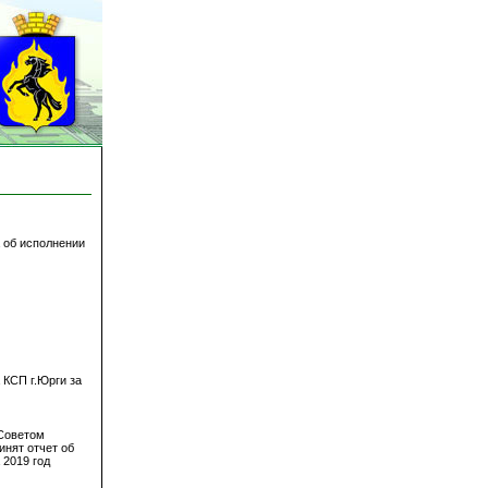
 об исполнении
 КСП г.Юрги за
Советом
инят отчет об
 2019 год