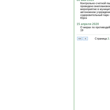
06 мая 2020
Контрольно-счетной па
проведено внеплановое
мероприятие в муници
автономном учреждени
оздоровительный парк 
Юрги
15 апреля 2020
О мерах по противоде
19
<<
<
Страница
2