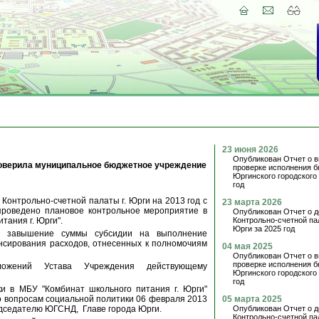
23 июня 2026
Опубликован Отчет о 
проверила муниципальное бюджетное учреждение
проверке исполнения 
Юргинского городского 
год
Контрольно-счетной палаты г. Юрги на 2013 год с
23 марта 2026
проведено плановое контрольное мероприятие в
Опубликован Отчет о д
тания г. Юрги".
Контрольно-счетной па
Юрги за 2025 год
о завышение суммы субсидии на выполнение
нсирования расходов, отнесенных к полномочиям
04 мая 2025
Опубликован Отчет о 
проверке исполнения 
ложений Устава Учреждения действующему
Юргинского городского 
год
и в МБУ "Комбинат школьного питания г. Юрги"
 вопросам социальной политики 06 февраля 2013
05 марта 2025
едседателю ЮГСНД, Главе города Юрги.
Опубликован Отчет о д
Контрольно-счетной па