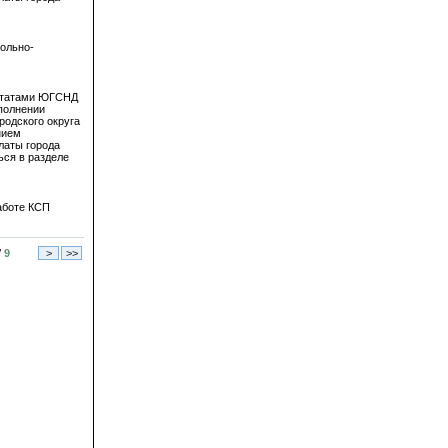
рольно-
путатами ЮГСНД
полнении
родского округа
нием
латы города
ся в разделе
аботе КСП
/
9
>
>>