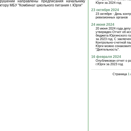
рушений направлены предписания начальнику
Юрги за 2024 год
ктору МБУ "Комбинат школьного питания г. Юрги"
23 октября 2024
23 октября - День конт
ревизионных органов
24 июня 2024
20 июня 2024 года де
утвержден Отчет об ис
бюджета Юргинского го
за 2023 год. С заключе
Контрольно-счетной па
Юрги можно ознакомить
"Деятельность".
16 февраля 2024
Опубликован отчет о р
г.Юрги за 2023 год
Страница
1